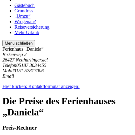
Gästebuch
Grundriss
„Umzu“
Wo genau?
Reiseversicherung
Mehr Urlaub
Menü schließen
Ferienhaus „Daniela“
Birkenweg 2
26427 Neuharlingersiel
Telefon
05187 3034455
Mobil
0151 57817006
Email
Hier klicken: Kontaktformular anzeigen!
Die Preise des Ferienhauses
„Daniela“
Preis-Rechner