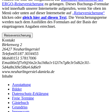
ERGO-Reiseversicherung
zu gelangen. Dieses Buchungs-Formular
wird innerhalb unserer Internetseite aufgerufen, wenn Sie oben im
Menü oder unten auf dieser Internetseite auf
„Reiseversicherung“
klicken oder
gleich hier auf diesen Text
. Die Versicherungspreise
werden nach dem Ausfüllen des Formulars auf der Basis der
eingetragenen Angaben errechnet.
Reiseversicherung
Kontakt
Birkenweg 2
26427 Neuharlingersiel
Telefon
05187 3034455
Mobil
0151 57817006
Email
i
6
n
5
f
7
o
9
@
6
n
2
e
3
u
1
h
8
a
1
r
1
l
2
i
7
n
7
g
8
e
3
r
5
s
8
i
2
e
3
l
1
-
5
d
4
a
8
n
3
i
9
e
5
l
8
a
4
.
6
d
6
e
9
www.neuharlingersiel-daniela.de
Inhalte
Ausstattung
Bilder
Datenschutz-Erklärung
Freie Termine
Gästebuch
Grundriss
Impressum