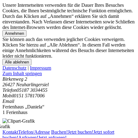
Unsere Internetseiten verwenden für die Dauer Ihres Besuches
Cookies, die Ihnen bestmögliche technische Funktion ermöglichen.
Durch das Klicken auf „Annehmen“ erklären Sie sich damit
einverstanden. Nach Verlassen dieser Internetseiten sowie Schließen
des Internet-Browsers werden diese Cookies wieder gelöscht.
Annehmen
Sie können auch das verwenden jeglicher Cookies verweigern.
Klicken Sie hierzu auf „Alle Ablehnen“. In diesem Fall werden
einige Annehmlichkeiten während des Besuchs dieser Internetseiten
leider nicht funktionieren.
Alle ablehnen
Datenschutz
|
Impressum
Zum Inhalt springen
Birkenweg 2
26427 Neuharlingersiel
Telefon
05187 3034455
Mobil
0151 57817006
Email
Ferienhaus „Daniela“
1 Ferienhaus
Kontakt
Telefon/Adresse
Buchen!
Jetzt buchen!
Jetzt sofort
buchen!
Anfragen!
Jetzt anfragen!