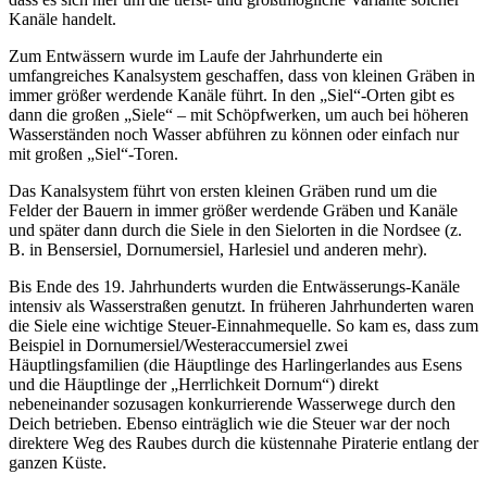
Kanäle handelt.
Zum Entwässern wurde im Laufe der Jahrhunderte ein
umfangreiches Kanalsystem geschaffen, dass von kleinen Gräben in
immer größer werdende Kanäle führt. In den „Siel“-Orten gibt es
dann die großen „Siele“ – mit Schöpfwerken, um auch bei höheren
Wasserständen noch Wasser abführen zu können oder einfach nur
mit großen „Siel“-Toren.
Das Kanalsystem führt von ersten kleinen Gräben rund um die
Felder der Bauern in immer größer werdende Gräben und Kanäle
und später dann durch die Siele in den Sielorten in die Nordsee (z.
B. in Bensersiel, Dornumersiel, Harlesiel und anderen mehr).
Bis Ende des 19. Jahrhunderts wurden die Entwässerungs-Kanäle
intensiv als Wasserstraßen genutzt. In früheren Jahrhunderten waren
die Siele eine wichtige Steuer-Einnahmequelle. So kam es, dass zum
Beispiel in Dornumersiel/Westeraccumersiel zwei
Häuptlingsfamilien (die Häuptlinge des Harlingerlandes aus Esens
und die Häuptlinge der „Herrlichkeit Dornum“) direkt
nebeneinander sozusagen konkurrierende Wasserwege durch den
Deich betrieben. Ebenso einträglich wie die Steuer war der noch
direktere Weg des Raubes durch die küstennahe Piraterie entlang der
ganzen Küste.