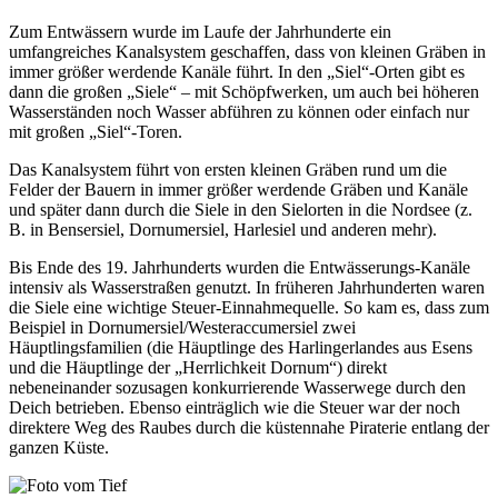
Zum Entwässern wurde im Laufe der Jahrhunderte ein
umfangreiches Kanalsystem geschaffen, dass von kleinen Gräben in
immer größer werdende Kanäle führt. In den „Siel“-Orten gibt es
dann die großen „Siele“ – mit Schöpfwerken, um auch bei höheren
Wasserständen noch Wasser abführen zu können oder einfach nur
mit großen „Siel“-Toren.
Das Kanalsystem führt von ersten kleinen Gräben rund um die
Felder der Bauern in immer größer werdende Gräben und Kanäle
und später dann durch die Siele in den Sielorten in die Nordsee (z.
B. in Bensersiel, Dornumersiel, Harlesiel und anderen mehr).
Bis Ende des 19. Jahrhunderts wurden die Entwässerungs-Kanäle
intensiv als Wasserstraßen genutzt. In früheren Jahrhunderten waren
die Siele eine wichtige Steuer-Einnahmequelle. So kam es, dass zum
Beispiel in Dornumersiel/Westeraccumersiel zwei
Häuptlingsfamilien (die Häuptlinge des Harlingerlandes aus Esens
und die Häuptlinge der „Herrlichkeit Dornum“) direkt
nebeneinander sozusagen konkurrierende Wasserwege durch den
Deich betrieben. Ebenso einträglich wie die Steuer war der noch
direktere Weg des Raubes durch die küstennahe Piraterie entlang der
ganzen Küste.