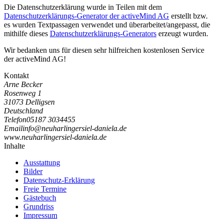
Die Datenschutzerklärung wurde in Teilen mit dem
Datenschutzerklärungs-Generator der activeMind AG
erstellt bzw.
es wurden Textpassagen verwendet und überarbeitet/angepasst, die
mithilfe dieses
Datenschutzerklärungs-Generators
erzeugt wurden.
Wir bedanken uns für diesen sehr hilfreichen kostenlosen Service
der activeMind AG!
Kontakt
Arne Becker
Rosenweg 1
31073 Delligsen
Deutschland
Telefon
05187 3034455
Email
i
n
f
o
@
n
e
u
h
a
r
l
i
n
g
e
r
s
i
e
l
-
d
a
n
i
e
l
a
.
d
e
www.neuharlingersiel-daniela.de
Inhalte
Ausstattung
Bilder
Datenschutz-Erklärung
Freie Termine
Gästebuch
Grundriss
Impressum