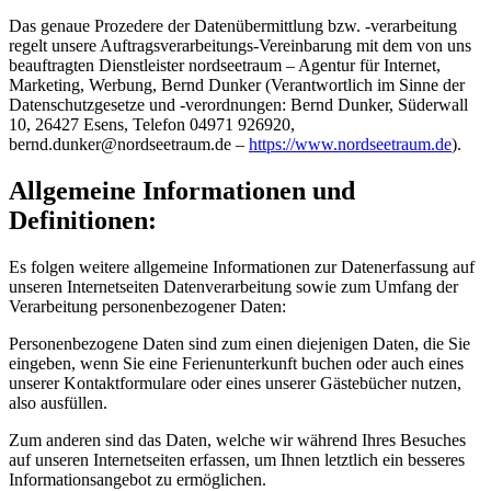
Das genaue Prozedere der Datenübermittlung bzw. -verarbeitung
regelt unsere Auftragsverarbeitungs-Vereinbarung mit dem von uns
beauftragten Dienstleister nordseetraum – Agentur für Internet,
Marketing, Werbung, Bernd Dunker (Verantwortlich im Sinne der
Datenschutzgesetze und -verordnungen: Bernd Dunker, Süderwall
10, 26427 Esens, Telefon 04971 926920,
b
e
r
n
d
.
d
u
n
k
e
r
@
n
o
r
d
s
e
e
t
r
a
u
m
.
d
e
–
https://www.nordseetraum.de
).
Allgemeine Informationen und
Definitionen:
Es folgen weitere allgemeine Informationen zur Datenerfassung auf
unseren Internetseiten Datenverarbeitung sowie zum Umfang der
Verarbeitung personenbezogener Daten:
Personenbezogene Daten sind zum einen diejenigen Daten, die Sie
eingeben, wenn Sie eine Ferienunterkunft buchen oder auch eines
unserer Kontaktformulare oder eines unserer Gästebücher nutzen,
also ausfüllen.
Zum anderen sind das Daten, welche wir während Ihres Besuches
auf unseren Internetseiten erfassen, um Ihnen letztlich ein besseres
Informationsangebot zu ermöglichen.