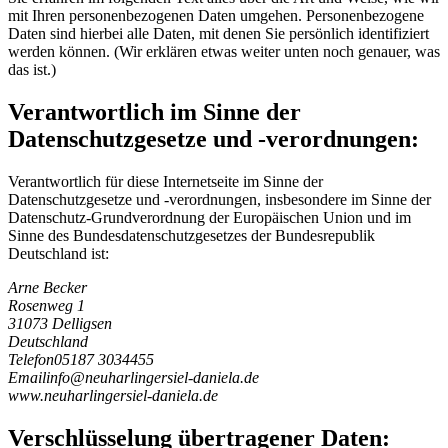
mit Ihren personenbezogenen Daten umgehen. Personenbezogene
Daten sind hierbei alle Daten, mit denen Sie persönlich identifiziert
werden können. (Wir erklären etwas weiter unten noch genauer, was
das ist.)
Verantwortlich im Sinne der
Datenschutzgesetze und -verordnungen:
Verantwortlich für diese Internetseite im Sinne der
Datenschutzgesetze und -verordnungen, insbesondere im Sinne der
Datenschutz-Grundverordnung der Europäischen Union und im
Sinne des Bundesdatenschutzgesetzes der Bundesrepublik
Deutschland ist:
Arne Becker
Rosenweg 1
31073 Delligsen
Deutschland
Telefon
05187 3034455
Email
i
n
f
o
@
n
e
u
h
a
r
l
i
n
g
e
r
s
i
e
l
-
d
a
n
i
e
l
a
.
d
e
www.neuharlingersiel-daniela.de
Verschlüsselung übertragener Daten: