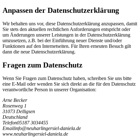
Anpassen der Datenschutzerklärung
Wir behalten uns vor, diese Datenschutzerklärung anzupassen, damit
Sie stets den aktuellen rechtlichen Anforderungen entspricht oder
um Änderungen unserer Leistungen in der Datenschutzerklärung
umzusetzen, z.B. bei der Einführung neuer Dienste und/oder
Funktionen auf den Internetseiten. Für Ihren erneuten Besuch gilt
dann die neue Datenschutzerklärung.
Fragen zum Datenschutz
Wenn Sie Fragen zum Datenschutz haben, schreiben Sie uns bitte
eine E-Mail oder wenden Sie sich direkt an die für den Datenschutz
verantwortliche Person in unserer Organisation:
Arne Becker
Rosenweg 1
31073 Delligsen
Deutschland
Telefon
05187 3034455
Email
i
n
f
o
@
n
e
u
h
a
r
l
i
n
g
e
r
s
i
e
l
-
d
a
n
i
e
l
a
.
d
e
www.neuharlingersiel-daniela.de