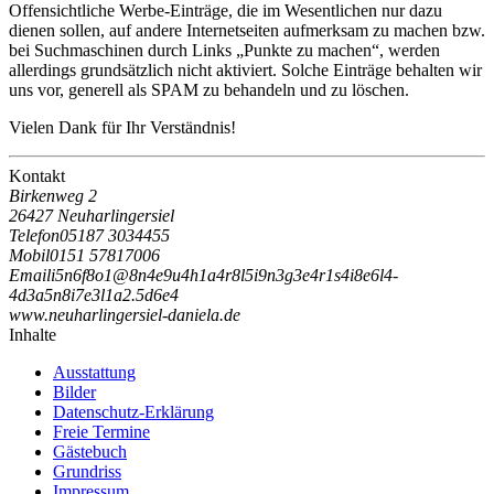
Offensichtliche Werbe-Einträge, die im Wesentlichen nur dazu
dienen sollen, auf andere Internetseiten aufmerksam zu machen bzw.
bei Suchmaschinen durch Links „Punkte zu machen“, werden
allerdings grundsätzlich nicht aktiviert. Solche Einträge behalten wir
uns vor, generell als SPAM zu behandeln und zu löschen.
Vielen Dank für Ihr Verständnis!
Kontakt
Birkenweg 2
26427 Neuharlingersiel
Telefon
05187 3034455
Mobil
0151 57817006
Email
i
5
n
6
f
8
o
1
@
8
n
4
e
9
u
4
h
1
a
4
r
8
l
5
i
9
n
3
g
3
e
4
r
1
s
4
i
8
e
6
l
4
-
4
d
3
a
5
n
8
i
7
e
3
l
1
a
2
.
5
d
6
e
4
www.neuharlingersiel-daniela.de
Inhalte
Ausstattung
Bilder
Datenschutz-Erklärung
Freie Termine
Gästebuch
Grundriss
Impressum