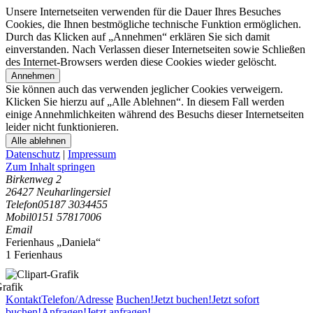
Unsere Internetseiten verwenden für die Dauer Ihres Besuches
Cookies, die Ihnen bestmögliche technische Funktion ermöglichen.
Durch das Klicken auf „Annehmen“ erklären Sie sich damit
einverstanden. Nach Verlassen dieser Internetseiten sowie Schließen
des Internet-Browsers werden diese Cookies wieder gelöscht.
Annehmen
Sie können auch das verwenden jeglicher Cookies verweigern.
Klicken Sie hierzu auf „Alle Ablehnen“. In diesem Fall werden
einige Annehmlichkeiten während des Besuchs dieser Internetseiten
leider nicht funktionieren.
Alle ablehnen
Datenschutz
|
Impressum
Zum Inhalt springen
Birkenweg 2
26427 Neuharlingersiel
Telefon
05187 3034455
Mobil
0151 57817006
Email
Ferienhaus „Daniela“
1 Ferienhaus
Kontakt
Telefon/Adresse
Buchen!
Jetzt buchen!
Jetzt sofort
buchen!
Anfragen!
Jetzt anfragen!