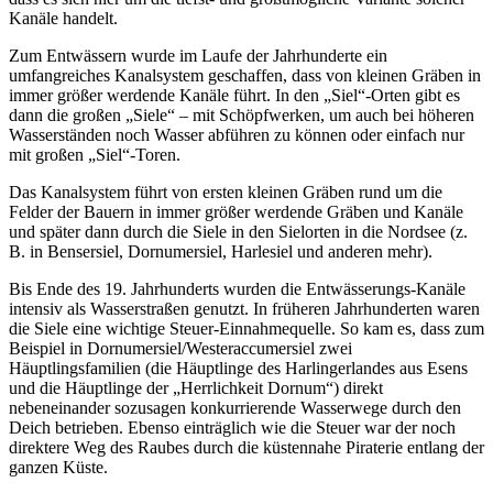
Kanäle handelt.
Zum Entwässern wurde im Laufe der Jahrhunderte ein
umfangreiches Kanalsystem geschaffen, dass von kleinen Gräben in
immer größer werdende Kanäle führt. In den „Siel“-Orten gibt es
dann die großen „Siele“ – mit Schöpfwerken, um auch bei höheren
Wasserständen noch Wasser abführen zu können oder einfach nur
mit großen „Siel“-Toren.
Das Kanalsystem führt von ersten kleinen Gräben rund um die
Felder der Bauern in immer größer werdende Gräben und Kanäle
und später dann durch die Siele in den Sielorten in die Nordsee (z.
B. in Bensersiel, Dornumersiel, Harlesiel und anderen mehr).
Bis Ende des 19. Jahrhunderts wurden die Entwässerungs-Kanäle
intensiv als Wasserstraßen genutzt. In früheren Jahrhunderten waren
die Siele eine wichtige Steuer-Einnahmequelle. So kam es, dass zum
Beispiel in Dornumersiel/Westeraccumersiel zwei
Häuptlingsfamilien (die Häuptlinge des Harlingerlandes aus Esens
und die Häuptlinge der „Herrlichkeit Dornum“) direkt
nebeneinander sozusagen konkurrierende Wasserwege durch den
Deich betrieben. Ebenso einträglich wie die Steuer war der noch
direktere Weg des Raubes durch die küstennahe Piraterie entlang der
ganzen Küste.